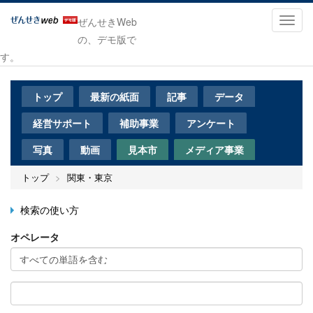
メ
イ
Toggl
ぜんせきWeb
ン
navig
の、デモ版で
コ
す。
ン
テ
ン
トップ
最新の紙面
記事
データ
ツ
に
経営サポート
補助事業
アンケート
移
動
写真
動画
見本市
メディア事業
トップ
関東・東京
検索の使い方
オペレータ