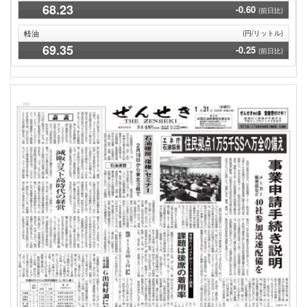
68
.23
-0.60
(前日比)
軽油
(円/リットル)
69
.35
-0.25
(前日比)