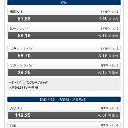
原油
米国WTI
(ドル/バレル)
51
.56
-0.58
(前日比)
欧州ブレント
(ドル/バレル)
58
.16
-0.13
(前日比)
プラッツ ドバイ
(ドル/バレル)
56
.70
+0.19
(前日比)
プラッツ ドバイ
(円/リットル)
39
.25
+0.15
(前日比)
※ドバイはTOCOMの数値
※為替はTTSを使用
卸価格推計
（配送費・消費税別）
ガソリン
(円/リットル)
118
.25
-0.61
(前日比)
灯油
(円/リットル)