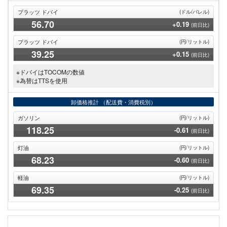
プラッツ ドバイ
(ドル/バレル)
56
.70
+0.19
(前日比)
プラッツ ドバイ
(円/リットル)
39
.25
+0.15
(前日比)
※ドバイはTOCOMの数値
※為替はTTSを使用
卸価格推計
（配送費・消費税別）
ガソリン
(円/リットル)
118
.25
-0.61
(前日比)
灯油
(円/リットル)
68
.23
-0.60
(前日比)
軽油
(円/リットル)
69
.35
-0.25
(前日比)