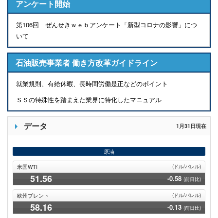
アンケート開始
第106回 ぜんせきｗｅｂアンケート「新型コロナの影響」につ
いて
石油販売事業者 働き方改革ガイドライン
就業規則、有給休暇、長時間労働是正などのポイント
ＳＳの特殊性を踏まえた業界に特化したマニュアル
データ
1月31日現在
原油
米国WTI
(ドル/バレル)
51
.56
-0.58
(前日比)
欧州ブレント
(ドル/バレル)
58
.16
-0.13
(前日比)