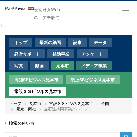
メ
イ
Toggl
ぜんせきWeb
ン
navig
の、デモ版で
コ
す。
ン
テ
ン
トップ
最新の紙面
記事
データ
ツ
に
経営サポート
補助事業
アンケート
移
動
写真
動画
見本市
メディア事業
高知SSビジネス見本市
紙上SSビジネス見本市
常設ＳＳビジネス見本市
トップ
見本市
常設ＳＳビジネス見本市
全国
元売・商社
全石連共同事業グループ
検索の使い方
検
検索