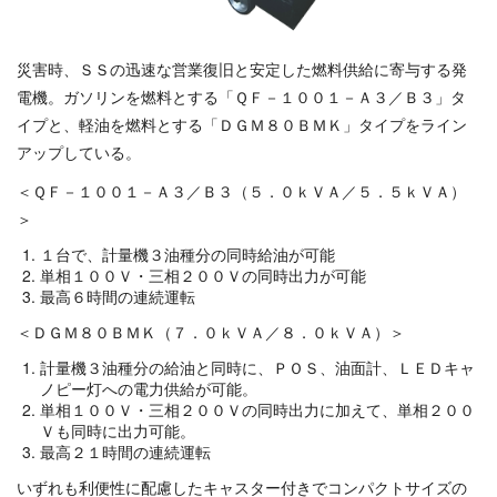
災害時、ＳＳの迅速な営業復旧と安定した燃料供給に寄与する発
電機。ガソリンを燃料とする「ＱＦ－１００１－Ａ３／Ｂ３」タ
イプと、軽油を燃料とする「ＤＧＭ８０ＢＭＫ」タイプをライン
アップしている。
＜ＱＦ－１００１－Ａ３／Ｂ３（５．０ｋＶＡ／５．５ｋＶＡ）
＞
１台で、計量機３油種分の同時給油が可能
単相１００Ｖ・三相２００Ｖの同時出力が可能
最高６時間の連続運転
＜ＤＧＭ８０ＢＭＫ（７．０ｋＶＡ／８．０ｋＶＡ）＞
計量機３油種分の給油と同時に、ＰＯＳ、油面計、ＬＥＤキャ
ノピー灯への電力供給が可能。
単相１００Ｖ・三相２００Ｖの同時出力に加えて、単相２００
Ｖも同時に出力可能。
最高２１時間の連続運転
いずれも利便性に配慮したキャスター付きでコンパクトサイズの