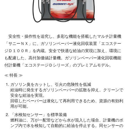
安全性・操作性を追究し、多彩な機能を搭載したマルチ計量機
「サニーＮＸ」に、ガソリンベーパー液化回収装置「エコステー
ジＤ１００Ｒ」を内蔵。安全で快適な給油の実現に加え、環境に
も配慮した、高付加価値計量機。ガソリンベーパー液化回収機能
付計量機「エコステージＤシリーズ」のプレミアムモデル。
≪ 特長 ≫
ガソリン臭をカットし、引火の危険性を低減
給油時に発生するガソリンベーパーの拡散を抑え、クリーンで
安全な給油を実現。
回収したベーパーは液化して再利用できるため、資源の有効利
用が可能。
「水検知センサー」を標準装備
燃料油に、万が一配管などから水が混入した場合、計量機のポ
ンプ内で水を検知して自動的に給油を停止する。同センサーの