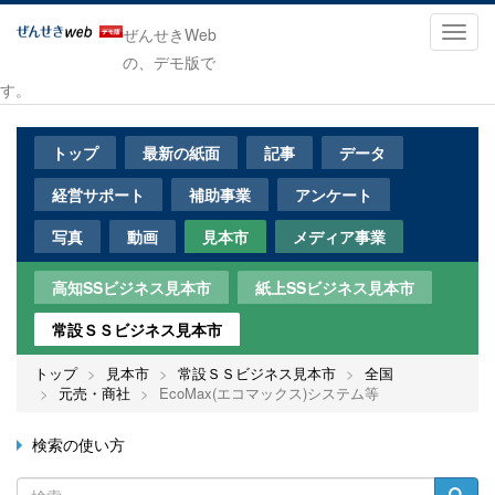
メ
イ
Toggl
ぜんせきWeb
ン
navig
の、デモ版で
コ
す。
ン
テ
ン
トップ
最新の紙面
記事
データ
ツ
に
経営サポート
補助事業
アンケート
移
動
写真
動画
見本市
メディア事業
高知SSビジネス見本市
紙上SSビジネス見本市
常設ＳＳビジネス見本市
トップ
見本市
常設ＳＳビジネス見本市
全国
元売・商社
EcoMax(エコマックス)システム等
検索の使い方
検
検索