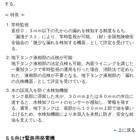
する。
≪ 特長 ≫
常時監視
直径０．３ｍｍ以下の孔からの漏れを検知する精度をもち、
「漏洩テスト」により、常時監視が可能。（財）全国危険物安
全協会の「微少な漏れを検知する機器」として評定を受けてい
る。
地下タンク液相部の点検が可能
地下タンク液相部の法定点検も可能。内面ライニングを講じた
一重殻タンクで常時監視の運用を行った場合、消防法で定めら
れた、液相部の点検が不要となる。地下タンク液相部の「漏れ
の点検機器」として評定を受けている。
水の誤混入を防ぐ水検知機能
タンク底部に滞留した水が、３０ｍｍまたは８０ｍｍの水位に
達すると、水検知フロートのセンサーが感知し、警報を発す
る。通常、地下タンクは、底部から１００ｍｍ上部で油を吸い
上げるため、水検知機能により水混入を未然に防ぎ、安全な給
油を支えている。
上に戻る
ＳＳ向け緊急用発電機