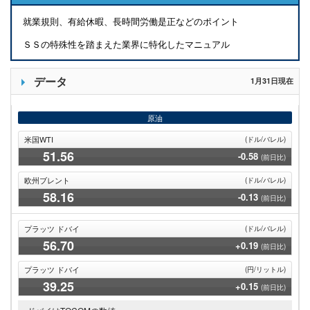
就業規則、有給休暇、長時間労働是正などのポイント
ＳＳの特殊性を踏まえた業界に特化したマニュアル
データ
1月31日現在
原油
米国WTI
(ドル/バレル)
51
.56
-0.58
(前日比)
欧州ブレント
(ドル/バレル)
58
.16
-0.13
(前日比)
プラッツ ドバイ
(ドル/バレル)
56
.70
+0.19
(前日比)
プラッツ ドバイ
(円/リットル)
39
.25
+0.15
(前日比)