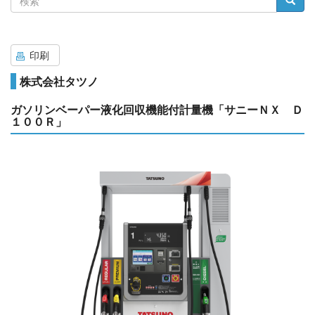
索
印刷
株式会社タツノ
ガソリンベーパー液化回収機能付計量機「サニーＮＸ Ｄ
１００Ｒ」