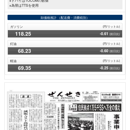
※ドバイはTOCOMの数値
※為替はTTSを使用
卸価格推計
（配送費・消費税別）
ガソリン
(円/リットル)
118
.25
-0.61
(前日比)
灯油
(円/リットル)
68
.23
-0.60
(前日比)
軽油
(円/リットル)
69
.35
-0.25
(前日比)