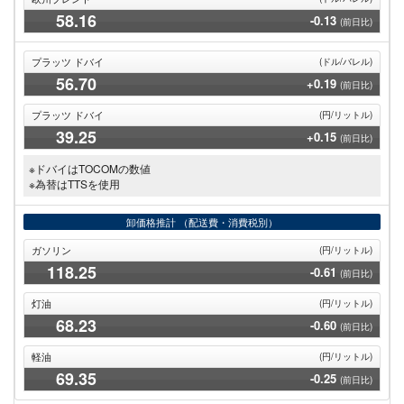
58
.16
-0.13
(前日比)
プラッツ ドバイ
(ドル/バレル)
56
.70
+0.19
(前日比)
プラッツ ドバイ
(円/リットル)
39
.25
+0.15
(前日比)
※ドバイはTOCOMの数値
※為替はTTSを使用
卸価格推計
（配送費・消費税別）
ガソリン
(円/リットル)
118
.25
-0.61
(前日比)
灯油
(円/リットル)
68
.23
-0.60
(前日比)
軽油
(円/リットル)
69
.35
-0.25
(前日比)