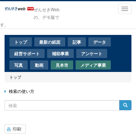
メ
イ
Toggl
ぜんせきWeb
ン
navig
の、デモ版で
コ
す。
ン
テ
ン
トップ
最新の紙面
記事
データ
ツ
に
経営サポート
補助事業
アンケート
移
動
写真
動画
見本市
メディア事業
トップ
検索の使い方
検
検索
索
印刷