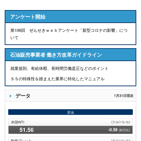
アンケート開始
第106回 ぜんせきｗｅｂアンケート「新型コロナの影響」につ
いて
石油販売事業者 働き方改革ガイドライン
就業規則、有給休暇、長時間労働是正などのポイント
ＳＳの特殊性を踏まえた業界に特化したマニュアル
データ
1月31日現在
原油
米国WTI
(ドル/バレル)
51
.56
-0.58
(前日比)
欧州ブレント
(ドル/バレル)