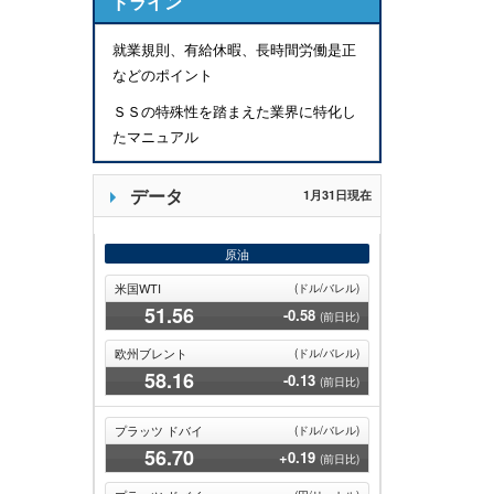
ドライン
就業規則、有給休暇、長時間労働是正
などのポイント
ＳＳの特殊性を踏まえた業界に特化し
たマニュアル
データ
1月31日現在
原油
米国WTI
(ドル/バレル)
51
.56
-0.58
(前日比)
欧州ブレント
(ドル/バレル)
58
.16
-0.13
(前日比)
プラッツ ドバイ
(ドル/バレル)
56
.70
+0.19
(前日比)