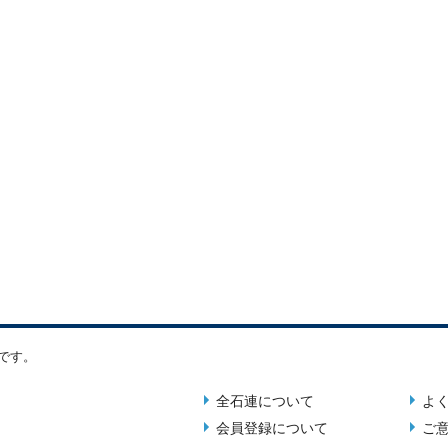
です。
全石連について
よ
About
Foot
会員登録について
ご
menu
men