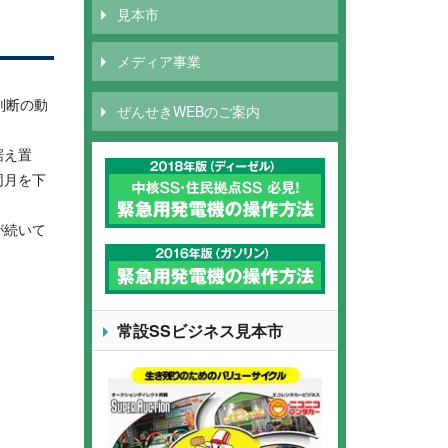
見本市
メディア事業
判断の動
ぜんせきWEBのご案内
据え置
同月を下
が続いて
常設SSビジネス見本市