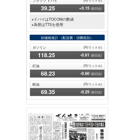
プラッツ ドバイ
(円/リットル)
39
.25
+0.15
(前日比)
※ドバイはTOCOMの数値
※為替はTTSを使用
卸価格推計
（配送費・消費税別）
ガソリン
(円/リットル)
118
.25
-0.61
(前日比)
灯油
(円/リットル)
68
.23
-0.60
(前日比)
軽油
(円/リットル)
69
.35
-0.25
(前日比)