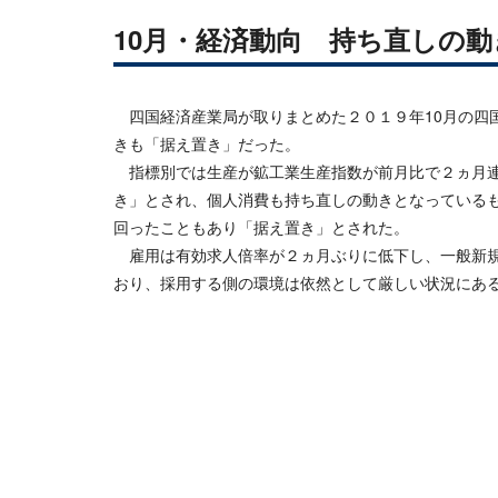
10月・経済動向 持ち直しの
四国経済産業局が取りまとめた２０１９年10月の四
きも「据え置き」だった。
指標別では生産が鉱工業生産指数が前月比で２ヵ月連
き」とされ、個人消費も持ち直しの動きとなっている
回ったこともあり「据え置き」とされた。
雇用は有効求人倍率が２ヵ月ぶりに低下し、一般新規
おり、採用する側の環境は依然として厳しい状況にあ