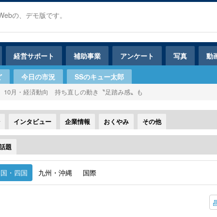
Webの、デモ版です。
経営サポート
補助事業
アンケート
写真
動
ど
今日の市況
SSのキュー太郎
10月・経済動向 持ち直しの動き〝足踏み感〟も
インタビュー
企業情報
おくやみ
その他
話題
中国・四国
九州・沖縄
国際