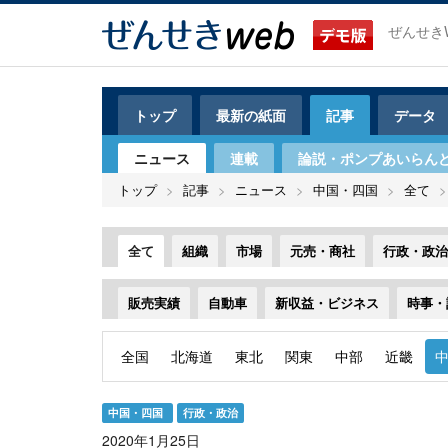
メ
イ
ぜんせき
ン
コ
ン
テ
トップ
最新の紙面
記事
データ
ン
ツ
ニュース
連載
論説・ポンプあいらん
に
移
トップ
記事
ニュース
中国・四国
全て
動
全て
組織
市場
元売・商社
行政・政治
販売実績
自動車
新収益・ビジネス
時事・
全国
北海道
東北
関東
中部
近畿
中国・四国
行政・政治
2020年1月25日