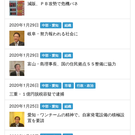
減販、ＰＢ攻勢で危機バネ
2020年1月29日
中部・愛知
組織
岐阜・努力報われる社会に
2020年1月29日
中部・愛知
組織
富山・島理事長、国の住民拠点ＳＳ整備に協力
2020年1月26日
中部・愛知
市場
行政・政治
三重・１億円脱税容疑で逮捕
2020年1月25日
中部・愛知
組織
愛知・ワンチームの精神で。自家発電設備の積極設
置を要請