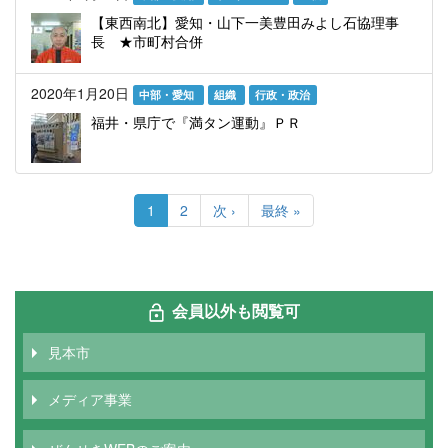
【東西南北】愛知・山下一美豊田みよし石協理事
長 ★市町村合併
2020年1月20日
中部・愛知
組織
行政・政治
福井・県庁で『満タン運動』ＰＲ
ペ
ー
カ
1
Page
2
次
次 ›
最
最終 »
ジ
レ
ペ
終
送
ン
ー
ペ
り
ト
ジ
ー
ペ
ジ
ー
会員以外も閲覧可
ジ
見本市
メディア事業