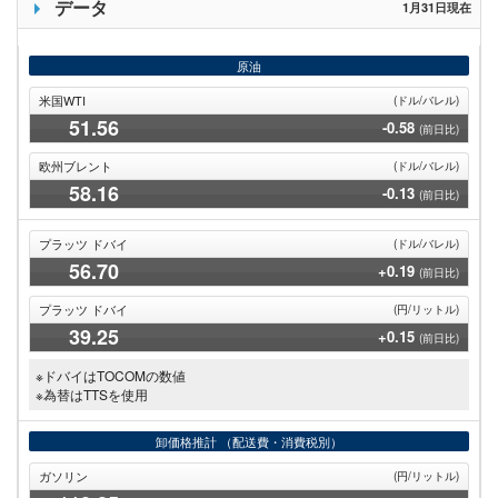
データ
1月31日現在
原油
米国WTI
(ドル/バレル)
51
.56
-0.58
(前日比)
欧州ブレント
(ドル/バレル)
58
.16
-0.13
(前日比)
プラッツ ドバイ
(ドル/バレル)
56
.70
+0.19
(前日比)
プラッツ ドバイ
(円/リットル)
39
.25
+0.15
(前日比)
※ドバイはTOCOMの数値
※為替はTTSを使用
卸価格推計
（配送費・消費税別）
ガソリン
(円/リットル)