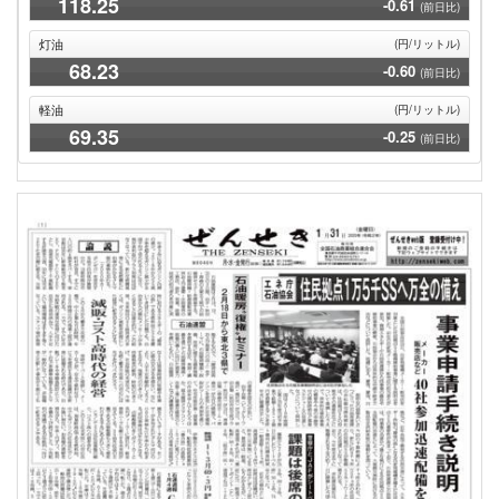
118
.25
-0.61
(前日比)
灯油
(円/リットル)
68
.23
-0.60
(前日比)
軽油
(円/リットル)
69
.35
-0.25
(前日比)