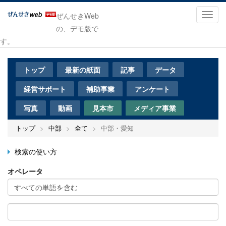
メ
イ
Toggl
ぜんせきWeb
ン
navig
の、デモ版で
コ
す。
ン
テ
ン
トップ
最新の紙面
記事
データ
ツ
に
経営サポート
補助事業
アンケート
移
動
写真
動画
見本市
メディア事業
トップ
中部
全て
中部・愛知
検索の使い方
オペレータ