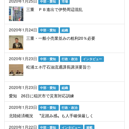
2020年1月25日
中部・愛知
市場
三重 ＰＢ進出で伊勢周辺混乱
2020年1月24日
中部・愛知
組織
三重・一般小売業並みの粗利20％必要
2020年1月23日
中部・愛知
行政・政治
インタビュー
松浦エネ庁石油流通課長講演要旨㊦
2020年1月23日
中部・愛知
組織
愛知 26日に稲沢市で災害対応訓練
2020年1月23日
中部・愛知
行政・政治
北陸経済概況 〝足踏み感〟も人手確保厳しく
2020年1月22日
中部・愛知
インタビュー
連載