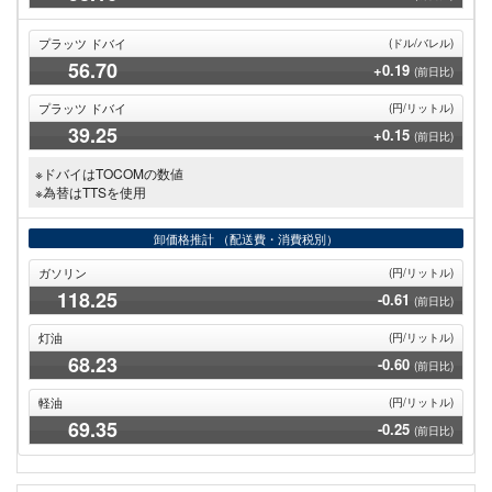
プラッツ ドバイ
(ドル/バレル)
56
.70
+0.19
(前日比)
プラッツ ドバイ
(円/リットル)
39
.25
+0.15
(前日比)
※ドバイはTOCOMの数値
※為替はTTSを使用
卸価格推計
（配送費・消費税別）
ガソリン
(円/リットル)
118
.25
-0.61
(前日比)
灯油
(円/リットル)
68
.23
-0.60
(前日比)
軽油
(円/リットル)
69
.35
-0.25
(前日比)