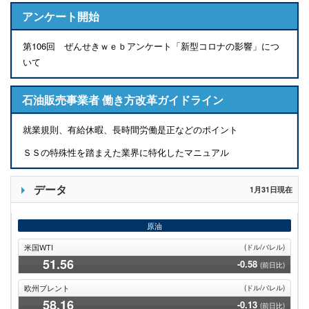
アンケート開始
第106回 ぜんせきｗｅｂアンケート「新型コロナの影響」につ
いて
石油販売事業者 働き方改革ガイドライン
就業規則、有給休暇、長時間労働是正などのポイント
ＳＳの特殊性を踏まえた業界に特化したマニュアル
データ
1月31日現在
原油
米国WTI
(ドル/バレル)
51
.56
-0.58
(前日比)
欧州ブレント
(ドル/バレル)
58
.16
-0.13
(前日比)