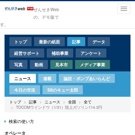
メ
イ
Toggl
ぜんせきWeb
ン
navig
の、デモ版で
コ
す。
ン
テ
ン
トップ
最新の紙面
記事
データ
ツ
に
経営サポート
補助事業
アンケート
移
動
写真
動画
見本市
メディア事業
ニュース
連載
論説・ポンプあいらんど
今日の市況
SSのキュー太郎
トップ
記事
ニュース
全国
全て
TOCOMウインドウ（1/31）陸上ガソリン114.3円
検索の使い方
オペレータ