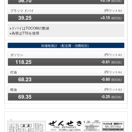
56
.70
+0.19
(前日比)
プラッツ ドバイ
(円/リットル)
39
.25
+0.15
(前日比)
※ドバイはTOCOMの数値
※為替はTTSを使用
卸価格推計
（配送費・消費税別）
ガソリン
(円/リットル)
118
.25
-0.61
(前日比)
灯油
(円/リットル)
68
.23
-0.60
(前日比)
軽油
(円/リットル)
69
.35
-0.25
(前日比)