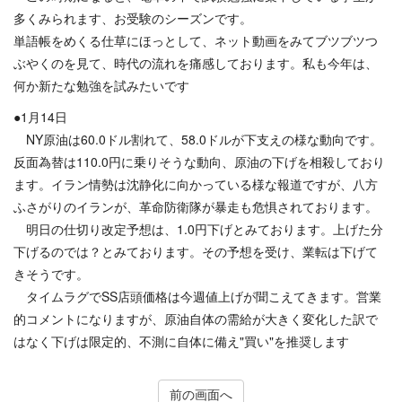
多くみられます、お受験のシーズンです。
単語帳をめくる仕草にほっとして、ネット動画をみてブツブツつ
ぶやくのを見て、時代の流れを痛感しております。私も今年は、
何か新たな勉強を試みたいです
●1月14日
NY原油は60.0ドル割れて、58.0ドルが下支えの様な動向です。
反面為替は110.0円に乗りそうな動向、原油の下げを相殺しており
ます。イラン情勢は沈静化に向かっている様な報道ですが、八方
ふさがりのイランが、革命防衛隊が暴走も危惧されております。
明日の仕切り改定予想は、1.0円下げとみております。上げた分
下げるのでは？とみております。その予想を受け、業転は下げて
きそうです。
タイムラグでSS店頭価格は今週値上げが聞こえてきます。営業
的コメントになりますが、原油自体の需給が大きく変化した訳で
はなく下げは限定的、不測に自体に備え"買い"を推奨します
前の画面へ