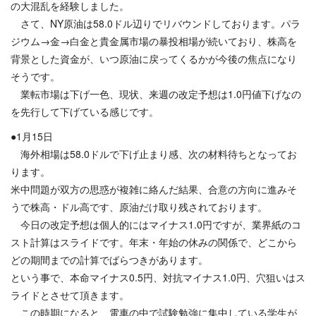
の大混乱を経験しました。
さて、NY原油は58.0ドル辺りでリバウンドしております。パラ
ジウム→金→白金と貴金属市場の暴投相場が続いており、株高を
背景とした資金が、いつ原油に戻ってくるかが今後の焦点になり
そうです。
業転市場は下げ一色、現状、来週の改定予想は1.0円値下げなの
を先行して下げている感じです。
●1月15日
海外相場は58.0ドルで下げ止まり感、次の材料待ちとなってお
ります。
米中問題が双方の思惑が複雑に絡んだ結果、合意の方向に進みそ
うで株高・ドル高です、原油だけ取り残されております。
今日の改定予想は個人的にはマイナス1.0円ですが、業界紙のコ
スト計算はスライドです。年末・年始の休みの関係で、どこから
どの期間までの計算でばらつきがあります。
という事で、本命マイナス0.5円、対抗マイナス1.0円、穴狙いはス
ライドとさせて頂きます。
この時期になると、電車の中で試験勉強に集中している学生が