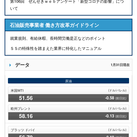
第106回 ぜんせきｗｅｂアンケート「新型コロナの影響」につ
いて
石油販売事業者 働き方改革ガイドライン
就業規則、有給休暇、長時間労働是正などのポイント
ＳＳの特殊性を踏まえた業界に特化したマニュアル
データ
1月31日現在
原油
米国WTI
(ドル/バレル)
51
.56
-0.58
(前日比)
欧州ブレント
(ドル/バレル)
58
.16
-0.13
(前日比)
プラッツ ドバイ
(ドル/バレル)