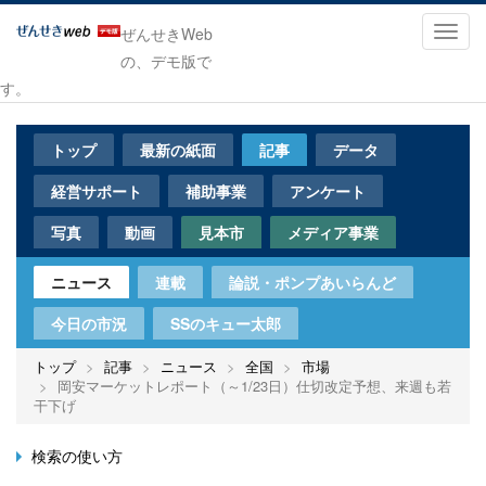
メ
イ
Toggl
ぜんせきWeb
ン
navig
の、デモ版で
コ
す。
ン
テ
ン
トップ
最新の紙面
記事
データ
ツ
に
経営サポート
補助事業
アンケート
移
動
写真
動画
見本市
メディア事業
ニュース
連載
論説・ポンプあいらんど
今日の市況
SSのキュー太郎
トップ
記事
ニュース
全国
市場
岡安マーケットレポート（～1/23日）仕切改定予想、来週も若
干下げ
検索の使い方