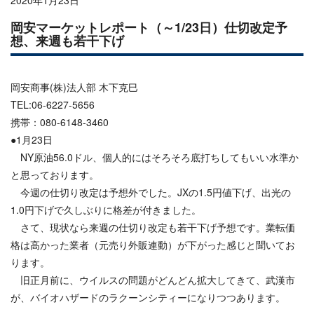
2020年1月23日
岡安マーケットレポート（～1/23日）仕切改定予
想、来週も若干下げ
岡安商事(株)法人部 木下克巳
TEL:06-6227-5656
携帯：080-6148-3460
●1月23日
NY原油56.0ドル、個人的にはそろそろ底打ちしてもいい水準か
と思っております。
今週の仕切り改定は予想外でした。JXの1.5円値下げ、出光の
1.0円下げで久しぶりに格差が付きました。
さて、現状なら来週の仕切り改定も若干下げ予想です。業転価
格は高かった業者（元売り外販連動）が下がった感じと聞いてお
ります。
旧正月前に、ウイルスの問題がどんどん拡大してきて、武漢市
が、バイオハザードのラクーンシティーになりつつあります。