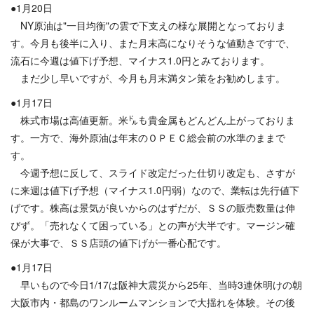
●1月20日
NY原油は"一目均衡"の雲で下支えの様な展開となっておりま
す。今月も後半に入り、また月末高になりそうな値動きですで、
流石に今週は値下げ予想、マイナス1.0円とみております。
まだ少し早いですが、今月も月末満タン策をお勧めします。
●1月17日
株式市場は高値更新。米㌦も貴金属もどんどん上がっておりま
す。一方で、海外原油は年末のＯＰＥＣ総会前の水準のままで
す。
今週予想に反して、スライド改定だった仕切り改定も、さすが
に来週は値下げ予想（マイナス1.0円弱）なので、業転は先行値下
げです。株高は景気が良いからのはずだが、ＳＳの販売数量は伸
びず。「売れなくて困っている」との声が大半です。マージン確
保が大事で、ＳＳ店頭の値下げが一番心配です。
●1月17日
早いもので今日1/17は阪神大震災から25年、当時3連休明けの朝
大阪市内・都島のワンルームマンションで大揺れを体験。その後